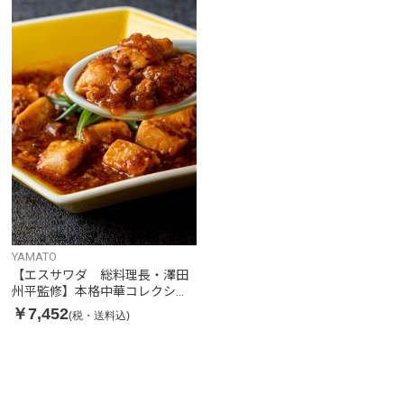
YAMATO
【エスサワダ 総料理長・澤田
州平監修】本格中華コレクショ
ンBセット
￥7,452
(税・送料込)