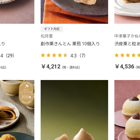
ギフト対応
松月堂
中津菓子かね
入り
創作栗きんとん 栗苞 10個入り
渋皮栗と粒あ
.4
4.3
（29）
（7）
￥4,212
￥4,536
料込)
(税・送料込)
(