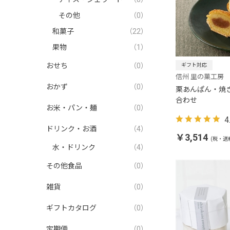
その他
（0）
和菓子
（22）
果物
（1）
おせち
（0）
ギフト対応
信州 里の菓工房
おかず
（0）
栗あんぱん・焼
合わせ
お米・パン・麺
（0）
4
ドリンク・お酒
（4）
￥3,514
(税・送
水・ドリンク
（4）
その他食品
（0）
雑貨
（0）
ギフトカタログ
（0）
定期便
（0）