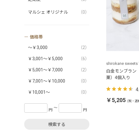
マルシェ オリジナル
（0）
価格帯
～￥3,000
（2）
￥3,001～￥5,000
（6）
shirokane sweets
￥5,001～￥7,000
（2）
白金モンブラン
栗）4個入り
￥7,001～￥10,000
（0）
4
￥10,001～
（0）
￥5,205
(税・送
〜
円
円
検索する