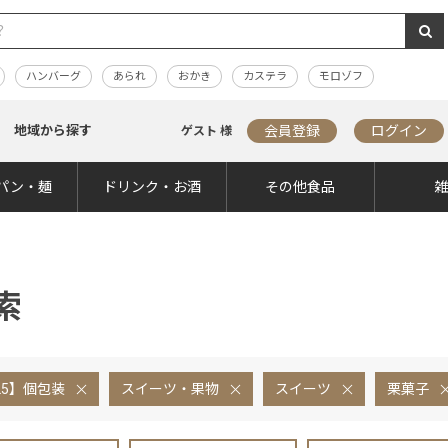
ハンバーグ
あられ
おかき
カステラ
モロゾフ
地域から探す
会員登録
ログイン
ゲスト 様
パン・麺
ドリンク・お酒
その他食品
索
25】個包装
スイーツ・果物
スイーツ
栗菓子