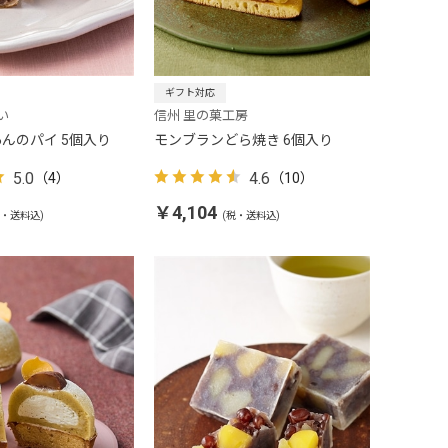
ギフト対応
い
信州 里の菓工房
んのパイ 5個入り
モンブランどら焼き 6個入り
5.0
4.6
（4）
（10）
￥4,104
税・送料込)
(税・送料込)