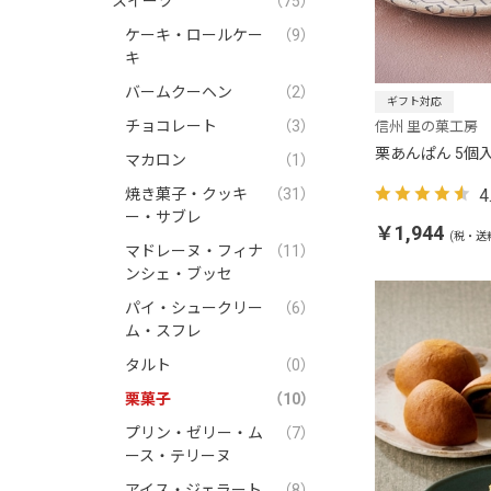
スイーツ
（75）
ケーキ・ロールケー
（9）
キ
バームクーヘン
（2）
ギフト対応
チョコレート
（3）
信州 里の菓工房
栗あんぱん 5個
マカロン
（1）
4
焼き菓子・クッキ
（31）
ー・サブレ
￥1,944
(税・送
マドレーヌ・フィナ
（11）
ンシェ・ブッセ
パイ・シュークリー
（6）
ム・スフレ
タルト
（0）
栗菓子
（10）
プリン・ゼリー・ム
（7）
ース・テリーヌ
アイス・ジェラート
（8）