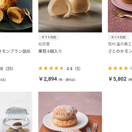
ギフト対応
ギフト対応
松月堂
信州 里の菓
きモンブラン詰め
栗苞 6個入り
さとのかモン
.8
4.4
（25）
（5）
￥2,894
￥5,802
料込)
(税・送料込)
(