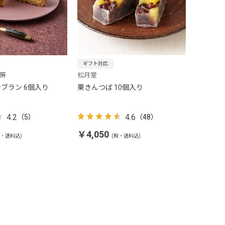
ギフト対応
工房
松月堂
ブラン 6個入り
栗きんつば 10個入り
4.2
4.6
（5）
（48）
￥4,050
税・送料込)
(税・送料込)