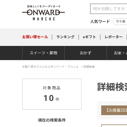
人気ワード
竹千寿
お買い得
セール
ランキング
eギフト
レポーター
スイーツ・果物
おかず
お米・
お取り寄せグルメならオンワード・マルシェ
>
詳細検索
詳細検
対象商品
10
件
【お歳暮20
現在の検索条件