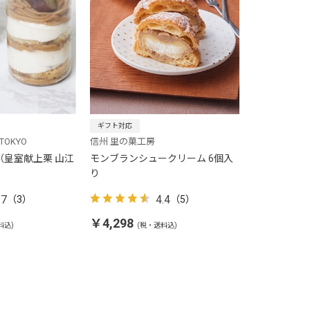
ギフト対応
 TOKYO
信州 里の菓工房
（皇室献上栗 山江
モンブランシュークリーム 6個入
り
.7
4.4
（3）
（5）
￥4,298
料込)
(税・送料込)