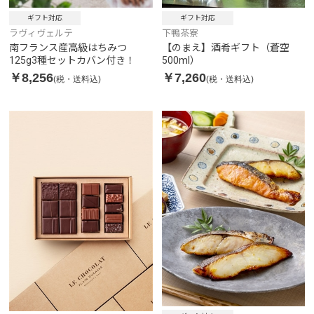
ギフト対応
ギフト対応
ラヴィヴェルテ
下鴨茶寮
南フランス産高級はちみつ
【のまえ】酒肴ギフト（蒼空
125g3種セットカバン付き！
500ml）
￥8,256
￥7,260
(税・送料込)
(税・送料込)