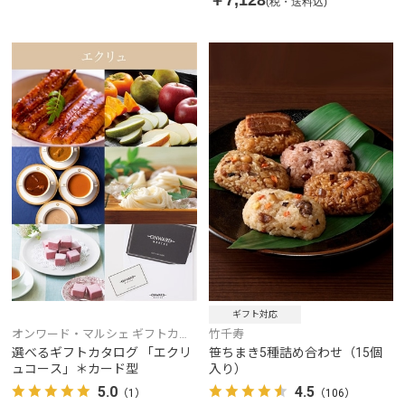
(税・送料込)
ギフト対応
オンワード・マルシェ ギフトカタ
竹千寿
ログ
選べるギフトカタログ 「エクリ
笹ちまき5種詰め合わせ（15個
ュコース」＊カード型
入り）
5.0
4.5
（1）
（106）