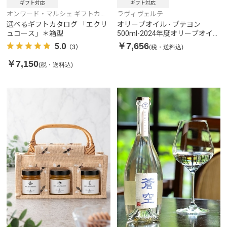
ギフト対応
ギフト対応
オンワード・マルシェ ギフトカタ
ラヴィヴェルテ
ログ
選べるギフトカタログ 「エクリ
オリーブオイル - ブテヨン
ュコース」＊箱型
500ml-2024年度オリーブオイル
コンテスト金賞受賞
￥7,656
5.0
(税・送料込)
（3）
￥7,150
(税・送料込)