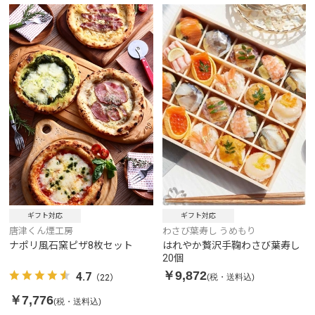
ギフト対応
ギフト対応
唐津くん煙工房
わさび葉寿し うめもり
ナポリ風石窯ピザ8枚セット
はれやか贅沢手鞠わさび葉寿し
20個
￥9,872
4.7
(税・送料込)
（22）
￥7,776
(税・送料込)