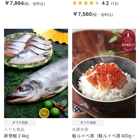
￥7,894
4.2
(税・送料込)
（13）
￥7,560
(税・送料込)
ギフト対応
ギフト対応
えりも食品
佐藤水産
新巻鮭 2.4kg
鮭ルイべ漬（鮭ルイベ漬 400g・