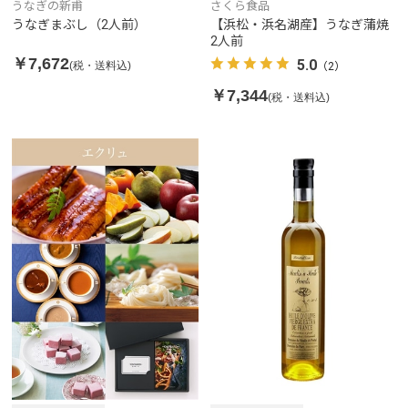
うなぎの新甫
さくら食品
うなぎまぶし（2人前）
【浜松・浜名湖産】うなぎ蒲焼
2人前
￥7,672
5.0
(税・送料込)
（2）
￥7,344
(税・送料込)