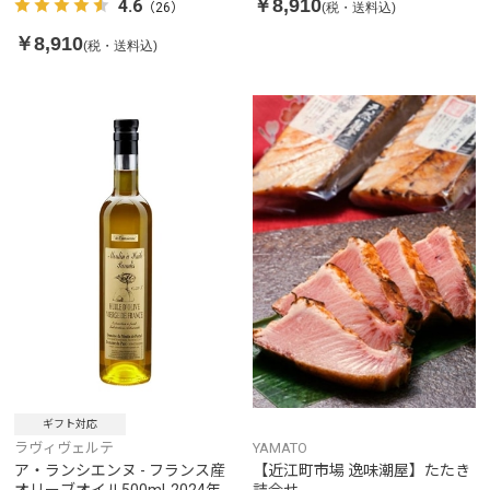
￥8,910
4.6
(税・送料込)
（26）
￥8,910
(税・送料込)
ギフト対応
ラヴィヴェルテ
YAMATO
ア・ランシエンヌ - フランス産
【近江町市場 逸味潮屋】たたき
オリーブオイル500ml-2024年フ
詰合せ