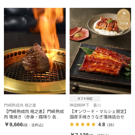
ギフト対応
門崎熟成肉 格之進
神田明神下 喜川
【門崎熟成肉 格之進】門崎熟成
【オンワード・マルシェ限定】
肉 塊焼き（赤身・霜降り 各
国産手焼きうなぎ蒲焼詰合せ
120g）
￥9,666
4.8
(税・送料込)
（35）
￥7,128