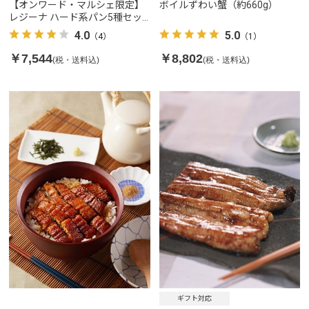
【オンワード・マルシェ限定】
ボイルずわい蟹（約660g）
レジーナ ハード系パン5種セッ
ト
4.0
5.0
（4）
（1）
￥7,544
￥8,802
(税・送料込)
(税・送料込)
ギフト対応