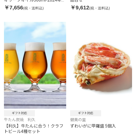
ランスオリーブオイルコンテス
￥7,656
￥9,612
(税・送料込)
(税・送料込)
ト金賞受賞
ギフト対応
ギフト対応
健美の里
牛たん炭焼 利久
ずわいがに甲羅盛 5個入
【利久】牛たんに合う！クラフ
トビール4種セット