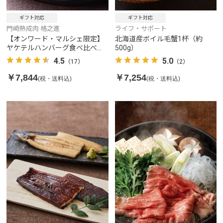
ギフト対応
ギフト対応
門崎熟成肉 格之進
ライフ・サポート
【オンワード・マルシェ限定】
北海道産ボイル毛蟹1杯（約
ヤケテルハンバーグ食べ比べセ
500g）
ット 金格・白格・黒格 各2個
4.5
5.0
（17）
（2）
入り
￥7,844
￥7,254
(税・送料込)
(税・送料込)