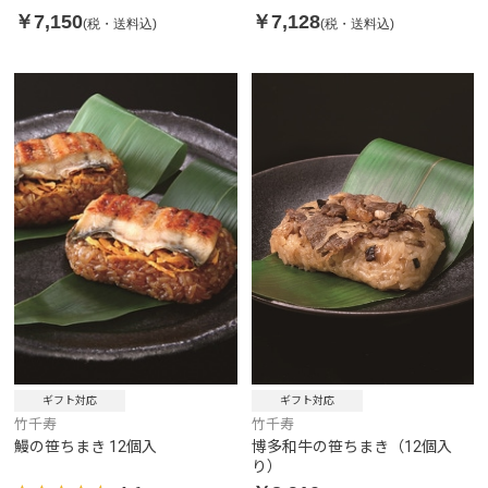
￥7,150
￥7,128
(税・送料込)
(税・送料込)
ギフト対応
ギフト対応
竹千寿
竹千寿
鰻の笹ちまき 12個入
博多和牛の笹ちまき（12個入
り）