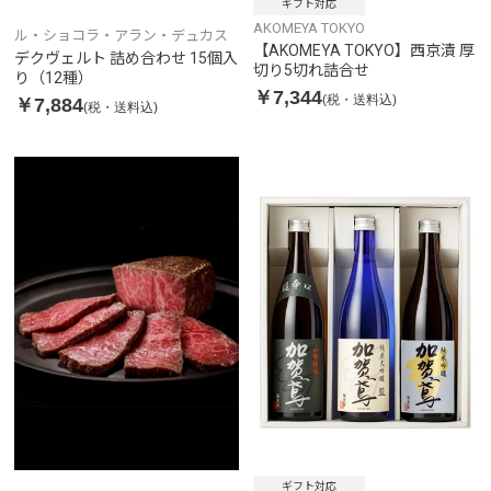
ギフト対応
AKOMEYA TOKYO
ル・ショコラ・アラン・デュカス
【AKOMEYA TOKYO】西京漬 厚
デクヴェルト 詰め合わせ 15個入
切り5切れ詰合せ
り（12種）
￥7,344
(税・送料込)
￥7,884
(税・送料込)
ギフト対応