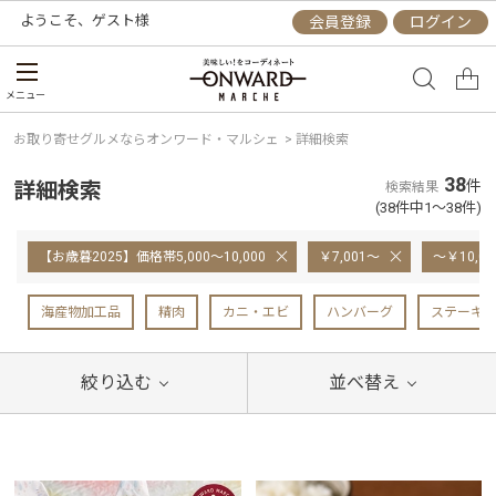
ようこそ、
ゲスト
様
会員登録
ログイン
メニュー
お取り寄せグルメならオンワード・マルシェ
>
詳細検索
38
詳細検索
件
検索結果
(38件中1～38件)
【お歳暮2025】価格帯5,000～10,000
￥7,001～
～￥10,00
海産物加工品
精肉
カニ・エビ
ハンバーグ
ステーキ
絞り込む
並べ替え