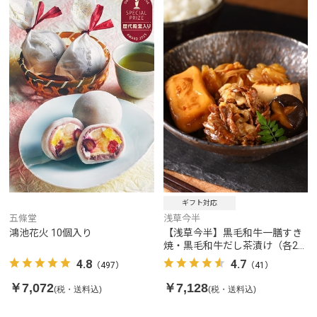
ギフト対応
五條堂
浅草今半
鴻池花火 10個入り
【浅草今半】黒毛和牛一膳すき
焼・黒毛和牛だし茶漬け（各2食
入り）
4.8
4.7
（497）
（41）
￥7,072
￥7,128
(税・送料込)
(税・送料込)