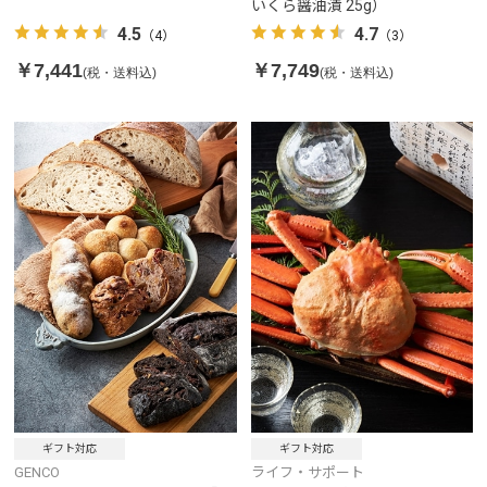
いくら醤油漬 25g）
4.5
4.7
（4）
（3）
￥7,441
￥7,749
(税・送料込)
(税・送料込)
ギフト対応
ギフト対応
GENCO
ライフ・サポート