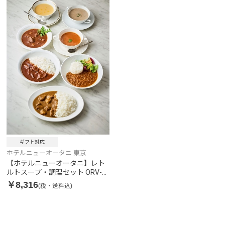
ギフト対応
ホテルニューオータニ 東京
【ホテルニューオータニ】レト
ルトスープ・調理セット ORV-
70
￥8,316
(税・送料込)