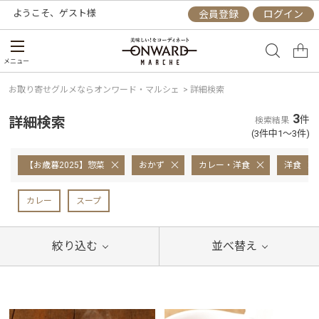
ようこそ、
ゲスト
様
会員登録
ログイン
メニュー
お取り寄せグルメならオンワード・マルシェ
>
詳細検索
3
詳細検索
件
検索結果
(3件中1～3件)
【お歳暮2025】惣菜
おかず
カレー・洋食
洋食
カレー
スープ
絞り込む
並べ替え