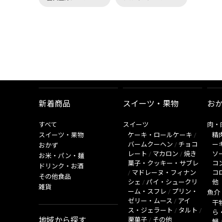
新着商品
スイーツ・果物
お
すべて
スイーツ
肉・
スイーツ・果物
ケーキ・ロールケーキ
/
精
バームクーヘン
/
チョコ
ー
おかず
レート
/
マカロン
/
焼き
ソ
お米・パン・麺
菓子・クッキー・サブレ
コ
ドリンク・お酒
/
マドレーヌ・フィナン
コ
その他食品
シェ
/
パイ・シュークリ
他
雑貨
ーム・スフレ
/
プリン・
魚介
ゼリー・ムース
/
アイ
干
ス・ジェラート
/
タルト
/
ら
地域から探す
栗菓子
/
その他
鰻