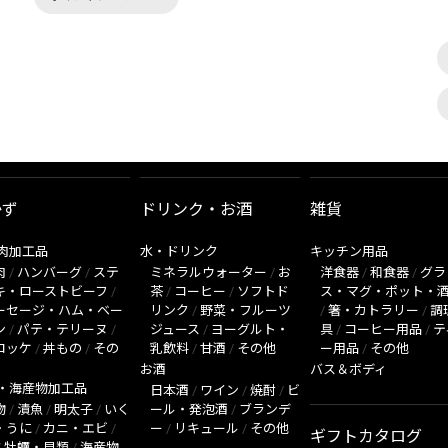
かず
ドリンク・お酒
雑貨
肉加工品
水・ドリンク
キッチン用品
肉
/
ハンバーグ
/
ステ
ミネラルウォーター
/
お
洋食器
/
和食器
/
グラ
キ・ローストビーフ
/
茶
/
コーヒー
/
ソフトド
ス・マグ・ポット・
ーセージ・ハム・ベー
リンク
/
野菜・フルーツ
/
箸・カトラリー
/
調
ン
/
パテ・テリーヌ
/
ジュース
/
ヨーグルト・
具
/
コーヒー用品
/
テ
ロッケ
/
丼もの
/
その
乳飲料
/
甘酒
/
その他
ー用品
/
その他
お酒
バス＆ボディ
・海産物加工品
日本酒
/
ワイン
/
焼酎
/
ビ
物
/
漬魚
/
明太子
/
いく
ール・発泡酒
/
ブランデ
・うに
/
カニ・エビ
/
ー
/
リキュール
/
その他
ギフトカタログ
/
牡蠣・貝類
/
海産物