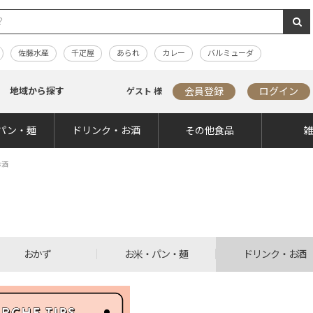
佐藤水産
千疋屋
あられ
カレー
バルミューダ
地域から探す
会員登録
ログイン
ゲスト 様
パン・麺
ドリンク・お酒
その他食品
お酒
おかず
お米・パン・麺
ドリンク・お酒