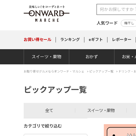
人気ワード
梅干し
お買い得
セール
ランキング
eギフト
レポーター
スイーツ・果物
おかず
お米・
お取り寄せグルメならオンワード・マルシェ
>
ピックアップ一覧
> ドリンク・
ピックアップ一覧
全て
スイーツ・果物
カテゴリで絞り込む