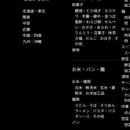
和菓子
加
饅頭・どら焼き
/
カステ
北海道・東北
鍋
ラ
/
羊羹・最中・金つば
/
関東
肉
葛餅・わらび餅
/
せんべ
他
中部
い
/
おかき・あられ・か
おつ
近畿
りんとう・豆菓子
/
抹茶
/
肉
中国・四国
大福
/
だんご
/
おはぎ
/
そ
他
九州・沖縄
の他
スー
果物
ス
野菜
野
お米・パン・麺
加
漬物
お米・雑穀
チー
白米
/
無洗米
/
玄米・雑
カレ
穀米
/
お米加工品
カ
麺類
料
うどん
/
そば
/
そうめん
/
中華
ラーメン
/
パスタ・パス
点
タソース
/
その他
惣菜
パン
惣