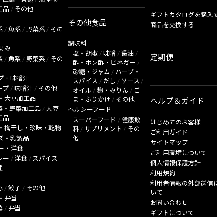
工品
/
その他
ギフトカタログを購入
その他食品
商品を交換する
系
/
魚系
/
野菜系
/
その
調味料
まみ
塩・胡椒
/
味噌
/
醤油
/
定期便
系
/
魚系
/
野菜系
/
その
酢・ポン酢・ビネガー
/
砂糖・ジャム
/
ハーブ・
プ・味噌汁
スパイス
/
だし
/
ソース
/
ープ
/
味噌汁
/
その他
オイル
/
麹・みりん
/
ご
・大豆加工品
ま・ふりかけ
/
その他
ヘルプ＆ガイド
菜・野菜加工品
/
大豆
ヘルシーフード
工品
スーパーフード
/
健康飲
はじめてのお客様
・梅干し・珍味・乾物
料
/
サプリメント
/
その
ご利用ガイド
ズ・乳製品
他
サイトマップ
ー・洋食
ご利用環境について
レー
/
洋食
/
スパイス
個人情報保護方針
理
利用規約
利用者情報の外部送信
心
/
餃子
/
その他
いて
・弁当
お問い合わせ
菜
/
弁当
ギフトについて