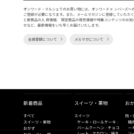
オンワード・マルシェでのお買い物には、オンワードメ ンバーズへ
ご登録が必要になります。また、メールマガジンに登録していただ
と新商品の入 荷情報、 限定商品の発売情報や特集コンテンツのお知
せなど、最新情報をいち早くお届けいたします。
会員登録について
メルマガについて
新着商品
スイーツ・果物
お
すべて
スイーツ
肉・
スイーツ・果物
ケーキ・ロールケーキ
/
精
バームクーヘン
/
チョコ
ー
おかず
レート
/
マカロン
/
焼き
ソ