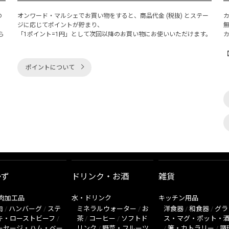
の
オンワード・マルシェでお買い物をすると、商品代金 (税抜) とステー
く
ジに応じてポイントが貯まり、
ら
「1ポイント=1円」として次回以降のお買い物にお使いいただけます。
ポイントについて
かず
ドリンク・お酒
雑貨
肉加工品
水・ドリンク
キッチン用品
肉
/
ハンバーグ
/
ステ
ミネラルウォーター
/
お
洋食器
/
和食器
/
グラ
キ・ローストビーフ
/
茶
/
コーヒー
/
ソフトド
ス・マグ・ポット・
ーセージ・ハム・ベー
リンク
/
野菜・フルーツ
/
箸・カトラリー
/
調