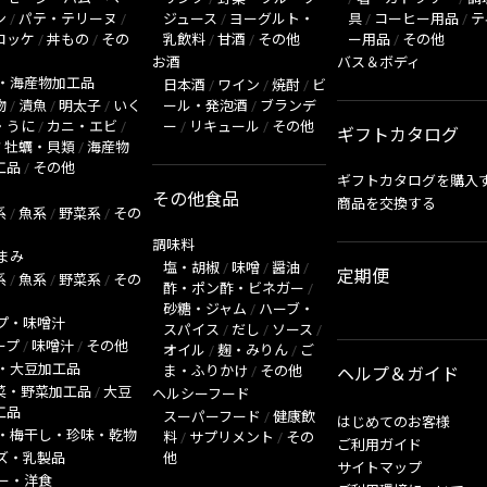
ン
/
パテ・テリーヌ
/
ジュース
/
ヨーグルト・
具
/
コーヒー用品
/
テ
ロッケ
/
丼もの
/
その
乳飲料
/
甘酒
/
その他
ー用品
/
その他
お酒
バス＆ボディ
・海産物加工品
日本酒
/
ワイン
/
焼酎
/
ビ
物
/
漬魚
/
明太子
/
いく
ール・発泡酒
/
ブランデ
・うに
/
カニ・エビ
/
ー
/
リキュール
/
その他
ギフトカタログ
/
牡蠣・貝類
/
海産物
工品
/
その他
ギフトカタログを購入
その他食品
商品を交換する
系
/
魚系
/
野菜系
/
その
調味料
まみ
塩・胡椒
/
味噌
/
醤油
/
定期便
系
/
魚系
/
野菜系
/
その
酢・ポン酢・ビネガー
/
砂糖・ジャム
/
ハーブ・
プ・味噌汁
スパイス
/
だし
/
ソース
/
ープ
/
味噌汁
/
その他
オイル
/
麹・みりん
/
ご
・大豆加工品
ま・ふりかけ
/
その他
ヘルプ＆ガイド
菜・野菜加工品
/
大豆
ヘルシーフード
工品
スーパーフード
/
健康飲
はじめてのお客様
・梅干し・珍味・乾物
料
/
サプリメント
/
その
ご利用ガイド
ズ・乳製品
他
サイトマップ
ー・洋食