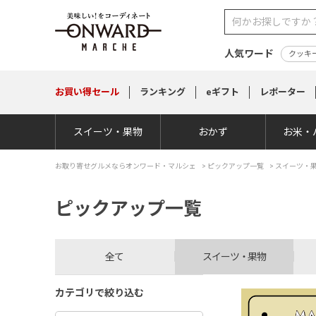
人気ワード
クッキ
お買い得
セール
ランキング
eギフト
レポーター
スイーツ・果物
おかず
お米・
お取り寄せグルメならオンワード・マルシェ
>
ピックアップ一覧
> スイーツ・
ピックアップ一覧
全て
スイーツ・果物
カテゴリで絞り込む