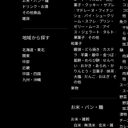
お米・パン・麺
菓子・クッキー・サブレ
コ
ドリンク・お酒
/
マドレーヌ・フィナン
コ
その他食品
シェ
/
パイ・シュークリ
他
雑貨
ーム・スフレ
/
プリン・
魚介
ゼリー・ムース
/
アイ
干
ス・ジェラート
/
タルト
/
ら
地域から探す
栗菓子
/
その他
鰻
和菓子
加
饅頭・どら焼き
/
カステ
北海道・東北
鍋
ラ
/
羊羹・最中・金つば
/
関東
肉
葛餅・わらび餅
/
せんべ
他
中部
い
/
おかき・あられ・か
おつ
近畿
りんとう・豆菓子
/
抹茶
/
肉
中国・四国
大福
/
だんご
/
おはぎ
/
そ
他
九州・沖縄
の他
スー
果物
ス
野菜
野
お米・パン・麺
加
漬物
お米・雑穀
チー
白米
/
無洗米
/
玄米・雑
カレ