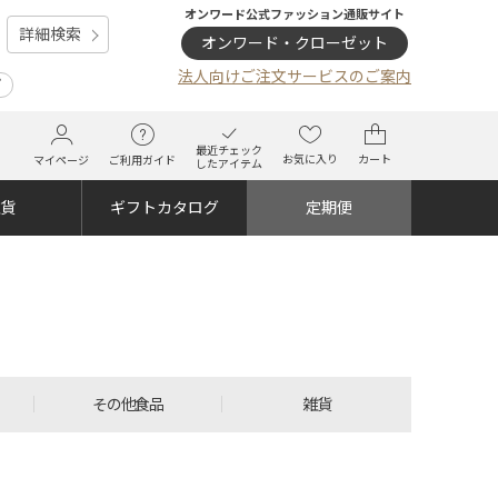
オンワード公式ファッション通販サイト
詳細検索
オンワード・クローゼット
法人向けご注文サービスのご案内
プ
最近チェック
お気に入り
カート
マイページ
ご利用ガイド
したアイテム
雑貨
ギフトカタログ
定期便
その他食品
雑貨