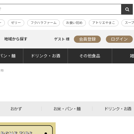
ー
ゼリー
フクハラファーム
お食い初め
アトリエやまこ
スー
地域から探す
会員登録
ログイン
ゲスト 様
パン・麺
ドリンク・お酒
その他食品
果物
おかず
お米・パン・麺
ドリンク・お酒