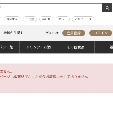
佐藤水産
千疋屋
あられ
カレー
バルミューダ
地域から探す
会員登録
ログイン
ゲスト 様
パン・麺
ドリンク・お酒
その他食品
ません。
ページは販売終了か、ただ今お取扱いをしておりません。