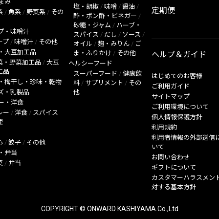
まみ
塩・胡椒
/
味噌
/
醤油
/
定期便
系
/
魚系
/
野菜系
/
その
酢・ポン酢・ビネガー
/
砂糖・ジャム
/
ハーブ・
プ・味噌汁
スパイス
/
だし
/
ソース
/
ープ
/
味噌汁
/
その他
オイル
/
麹・みりん
/
ご
・大豆加工品
ま・ふりかけ
/
その他
ヘルプ＆ガイド
菜・野菜加工品
/
大豆
ヘルシーフード
工品
スーパーフード
/
健康飲
はじめてのお客様
・梅干し・珍味・乾物
料
/
サプリメント
/
その
ご利用ガイド
ズ・乳製品
他
サイトマップ
ー・洋食
ご利用環境について
レー
/
洋食
/
スパイス
個人情報保護方針
理
利用規約
利用者情報の外部送信
心
/
餃子
/
その他
いて
・弁当
お問い合わせ
菜
/
弁当
ギフトについて
カスタマーハラスメン
対する基本方針
COPYRIGHT © ONWARD KASHIYAMA.Co.,Ltd