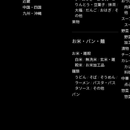
おつ
近畿
りんとう・豆菓子
/
抹茶
/
肉
中国・四国
大福
/
だんご
/
おはぎ
/
そ
他
九州・沖縄
の他
スー
果物
ス
野菜
野
お米・パン・麺
加
漬物
お米・雑穀
チー
白米
/
無洗米
/
玄米・雑
カレ
穀米
/
お米加工品
カ
麺類
料
うどん
/
そば
/
そうめん
/
中華
ラーメン
/
パスタ・パス
点
タソース
/
その他
惣菜
パン
惣