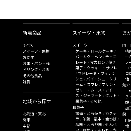
新着商品
スイーツ・果物
お
すべて
スイーツ
肉・
スイーツ・果物
ケーキ・ロールケーキ
/
精
バームクーヘン
/
チョコ
ー
おかず
レート
/
マカロン
/
焼き
ソ
お米・パン・麺
菓子・クッキー・サブレ
コ
ドリンク・お酒
/
マドレーヌ・フィナン
コ
その他食品
シェ
/
パイ・シュークリ
他
雑貨
ーム・スフレ
/
プリン・
魚介
ゼリー・ムース
/
アイ
干
ス・ジェラート
/
タルト
/
ら
地域から探す
栗菓子
/
その他
鰻
和菓子
加
饅頭・どら焼き
/
カステ
北海道・東北
鍋
ラ
/
羊羹・最中・金つば
/
関東
肉
葛餅・わらび餅
/
せんべ
他
中部
い
/
おかき・あられ・か