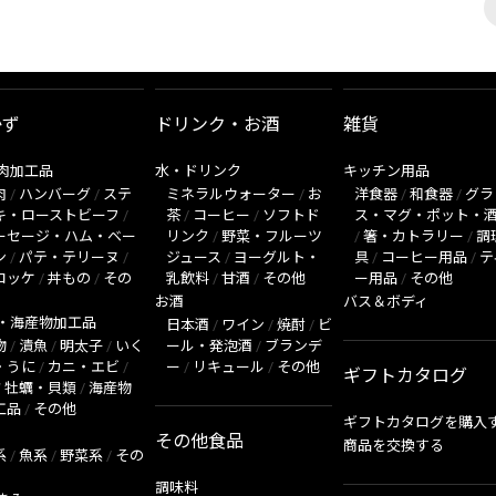
かず
ドリンク・お酒
雑貨
肉加工品
水・ドリンク
キッチン用品
肉
/
ハンバーグ
/
ステ
ミネラルウォーター
/
お
洋食器
/
和食器
/
グラ
キ・ローストビーフ
/
茶
/
コーヒー
/
ソフトド
ス・マグ・ポット・
ーセージ・ハム・ベー
リンク
/
野菜・フルーツ
/
箸・カトラリー
/
調
ン
/
パテ・テリーヌ
/
ジュース
/
ヨーグルト・
具
/
コーヒー用品
/
テ
ロッケ
/
丼もの
/
その
乳飲料
/
甘酒
/
その他
ー用品
/
その他
お酒
バス＆ボディ
・海産物加工品
日本酒
/
ワイン
/
焼酎
/
ビ
物
/
漬魚
/
明太子
/
いく
ール・発泡酒
/
ブランデ
・うに
/
カニ・エビ
/
ー
/
リキュール
/
その他
ギフトカタログ
/
牡蠣・貝類
/
海産物
工品
/
その他
ギフトカタログを購入
その他食品
商品を交換する
系
/
魚系
/
野菜系
/
その
調味料