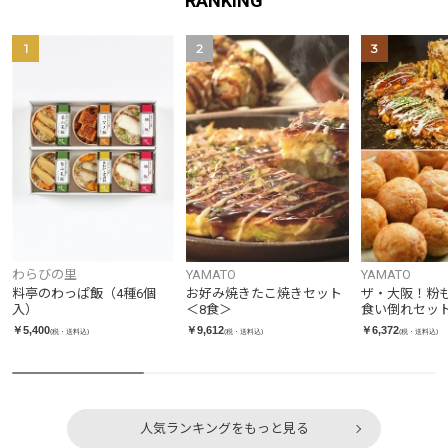
RANKING
1
2
3
わらびの里
YAMATO
YAMATO
料亭のわっぱ飯（4種6個
お好み焼きたこ焼きセット
ザ・大阪！粉
入）
＜8食＞
食い倒れセット
￥5,400
￥9,612
￥6,372
(税・送料込)
(税・送料込)
(税・送料込)
人気ランキングをもっと見る