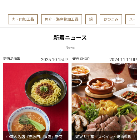
肉・肉加工品
魚介・海産物加工品
鍋
おつまみ
スー
新着ニュース
News
新商品情報
NEW SHOP
2025.10.15UP
2024.11.11UP
中華の名店『赤坂四川飯店』新商
NEW！中華・スペイン・焼肉料理