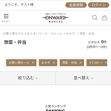
ようこそ、
ゲスト
様
会員登録
ログイン
メニュー
お取り寄せグルメならオンワード・マルシェ
>
おかず
>
惣菜・弁当
0
惣菜・弁当
件
検索結果
(0件中1～0件)
お買い得セール
おかず
惣菜・弁当
￥7,001～
絞り込む
並べ替え
人気ランキング