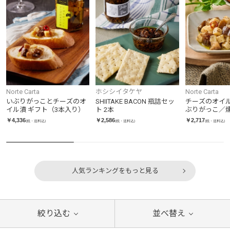
Norte Carta
ホシシイタケヤ
Norte Carta
いぶりがっことチーズのオ
SHIITAKE BACON 瓶詰セッ
チーズのオイ
イル漬 ギフト（3本入り）
ト 2本
ぶりがっこ／
ツ）
￥4,336
￥2,586
￥2,717
(税・送料込)
(税・送料込)
(税・送料込)
人気ランキングをもっと見る
絞り込む
並べ替え