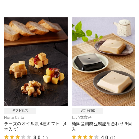
ギフト対応
ギフト対応
日乃本食産
Norte Carta
純国産胡麻豆腐詰め合わせ 9個
チーズのオイル漬 4種ギフト（4
入
本入り）
4.0
3.0
（1）
（1）