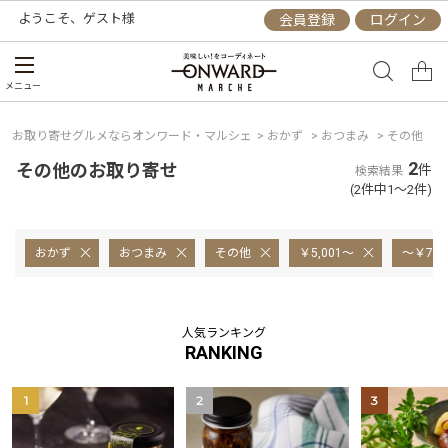
ようこそ、
ゲスト
様
会員登録
ログイン
メニュー
お取り寄せグルメならオンワード・マルシェ
>
おかず
>
おつまみ
>
その他
2
その他のお取り寄せ
件
検索結果
(2件中1～2件)
おかず
おつまみ
その他
￥5,001～
～￥7,0
人気ランキング
RANKING
1
2
3